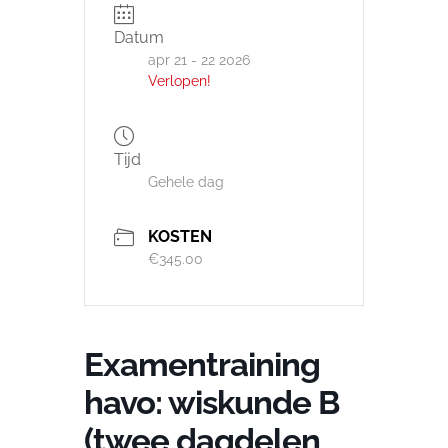
Datum
apr 21 - 22 2026
Verlopen!
Tijd
Gehele dag
KOSTEN
€345.00
Examentraining
havo: wiskunde B
(twee dagdelen